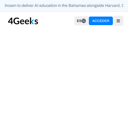
 chosen to deliver AI education in the Bahamas alongside Harvard, Ox
ES
ACCEDER
Open