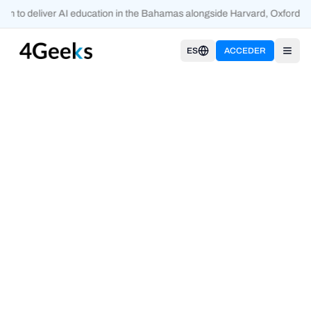
en to deliver AI education in the Bahamas alongside Harvard, Oxford, 
ES
ACCEDER
Open