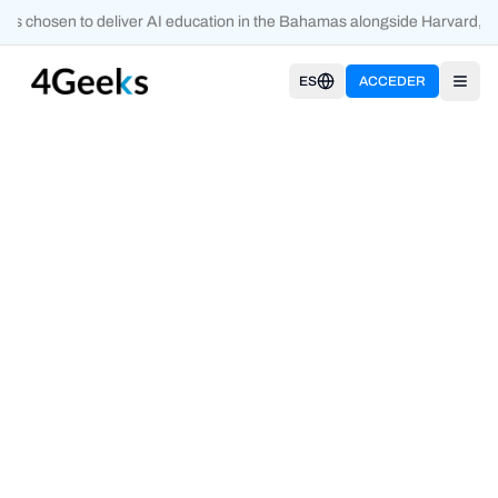
ks chosen to deliver AI education in the Bahamas alongside Harvard, O
ES
ACCEDER
Open