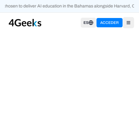
 chosen to deliver AI education in the Bahamas alongside Harvard, Oxf
ES
ACCEDER
Open