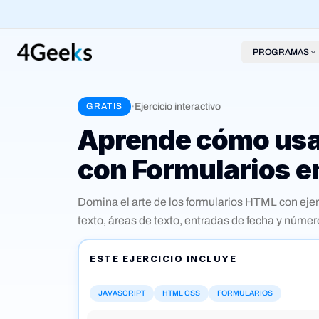
PROGRAMAS
·
Ejercicio interactivo
GRATIS
Aprende cómo usar
con Formularios 
Domina el arte de los formularios HTML con ejer
texto, áreas de texto, entradas de fecha y núm
validación de formularios, estilos y las diferen
Ideal para mejorar tus habilidades frontend con r
ESTE EJERCICIO INCLUYE
JAVASCRIPT
HTML CSS
FORMULARIOS