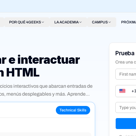
POR QUÉ 4GEEKS
LA ACADEMIA
CAMPUS
PRÓXIM
Prueba 
 e interactuar
Crea una c
en HTML
cicios interactivos que abarcan entradas de
eros, menús desplegables y más. Aprende
cias clave entre los métodos GET y POST.
etos progresivos y autocalificados.
Technical Skills