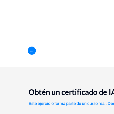
Fieldsets, labels and styles
Practica el estilo de un formulario HTML apli
HTML Form
Aprende a mejorar formularios HTML con caracte
...
Obtén un certificado de 
Este ejercicio forma parte de un curso real. De