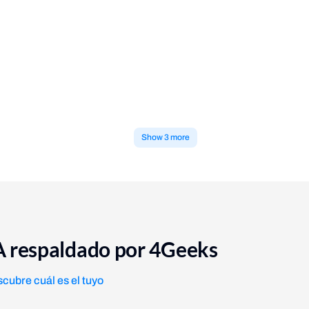
cando fuentes, eliminando bordes y personalizando entradas y etiquetas
rísticas de HTML5: placeholders, tipos de input email/tel/url, el atribu
Show 3 more
IA respaldado por 4Geeks
scubre cuál es el tuyo