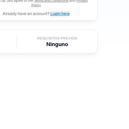
g up, you agree to the
Terms and Conditions
and
Privacy
Policy
Already have an account?
Login here
REQUISITOS PREVIOS
Ninguno