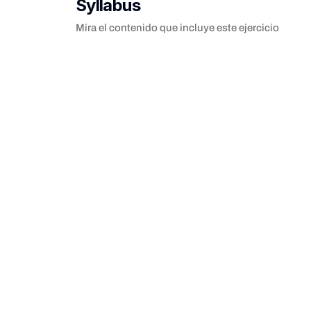
Syllabus
Mira el contenido que incluye este ejercicio
Bienvenido al mundo de HTML 
Conoce al instructor y descubre los conceptos
Hello World
Agrega la estructura básica de HTML e inserta 'H
Type Radio
Crea dos grupos de botones de opción para se