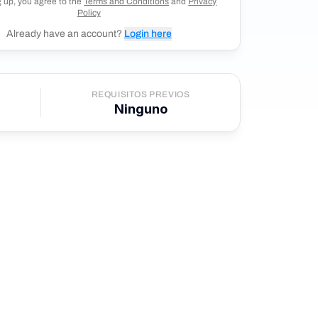
g up, you agree to the
Terms and Conditions
and
Privacy
Policy
Already have an account?
Login here
REQUISITOS PREVIOS
Ninguno