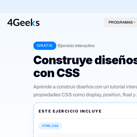
PROGRAMAS
·
Ejercicio interactivo
GRATIS
Construye diseños
con CSS
Aprende a construir diseños con un tutorial inte
propiedades CSS como display, position, float y
crear barras laterales y usar pseudo-elementos.
tutoriales prácticos y auto-corregidos.
ESTE EJERCICIO INCLUYE
HTML CSS