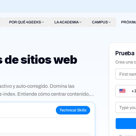
POR QUÉ 4GEEKS
LA ACADEMIA
CAMPUS
PRÓXIM
Prueba 
 de sitios web
Crea una c
ractivo y auto-corregido. Domina las
 z-index. Entiende cómo centrar contenido,
 Mejora tus habilidades de diseño web con
Technical Skills