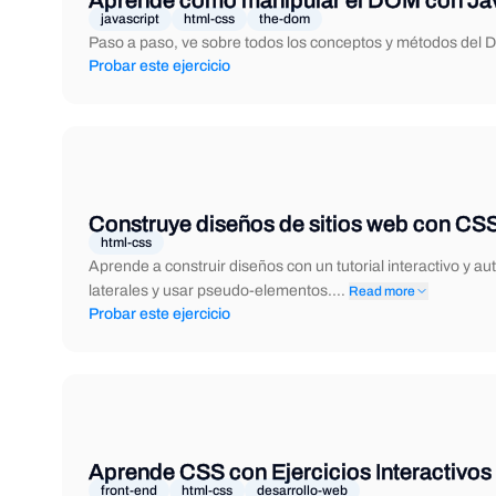
Aprende cómo manipular el DOM con Ja
javascript
html-css
the-dom
Paso a paso, ve sobre todos los conceptos y métodos del D
Probar este ejercicio
Construye diseños de sitios web con CS
html-css
Aprende a construir diseños con un tutorial interactivo y a
laterales y usar pseudo-elementos.…
Read more
Probar este ejercicio
Aprende CSS con Ejercicios Interactivos
front-end
html-css
desarrollo-web