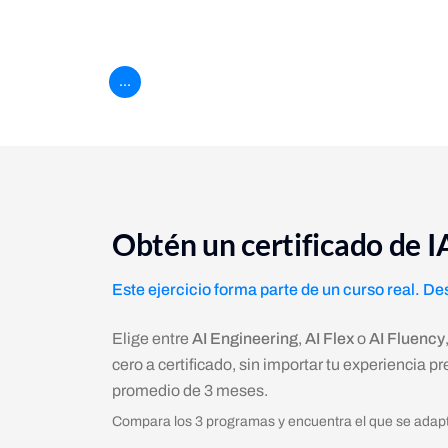
Float example
Practica el uso de la propiedad float para co
...
Obtén un certificado de 
Este ejercicio forma parte de un curso real. De
Elige entre
AI Engineering
,
AI Flex
o
AI Fluency
cero a certificado, sin importar tu experiencia 
promedio de 3 meses.
Compara los 3 programas y encuentra el que se adapte 