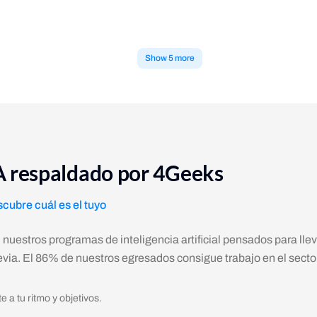
locar una imagen a un lado del texto, aplicando margin-right para separ
Show 5 more
IA respaldado por 4Geeks
scubre cuál es el tuyo
, nuestros programas de inteligencia artificial pensados para lle
previa. El 86% de nuestros egresados consigue trabajo en el secto
a tu ritmo y objetivos.