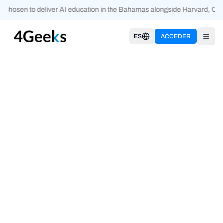
 chosen to deliver AI education in the Bahamas alongside Harvard, Oxf
ES
ACCEDER
Open