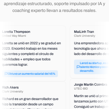
aprendizaje estructurado, soporte impulsado por IA y
coaching experto llevan a resultados reales.
Loretta Thompson
MaiLinh Tran
United Way Miami
Clark University
Loretta se unió en 2022 y se graduó en
Una emprendedora apa
2023. Encontró trabajo en los meses
tecnología que ahora s
siguientes y completó el círculo de
lado del desarrollo de 
habilidades + empleo que todos
Lanzó su startup, es c
queremos lograr.
talento técnico y coor
desarrollo.
Obtuvo un aumento salarial del 45%
Jorge Martín Coimbra
Rich Akers
UTEC-BID
Clark University
Martín se unió al prim
Richard es un gran desarrollador que
lanzamos junto con UTE
hizo la transición desde un campo
Consiguió un trabajo m