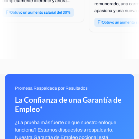
completamente diferente y ahora
remunerado, una carre
trabaja como desarrollador web en el
apasiona y una nueva v
Obtuvo un aumento salarial del 30%
sector tecnológico.
Obtuvo un aumento sa
Promesa Respaldada por Resultados
La Confianza de una Garantía de
Empleo*
¿La prueba más fuerte de que nuestro enfoque
funciona? Estamos dispuestos a respaldarlo.
Nuestra Garantía de Empleo opcional está