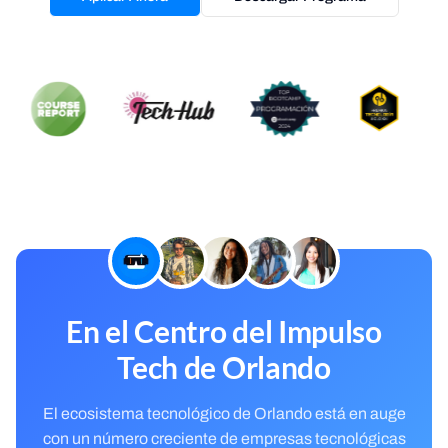
En el Centro del Impulso
Tech de Orlando
El ecosistema tecnológico de Orlando está en auge
con un número creciente de empresas tecnológicas