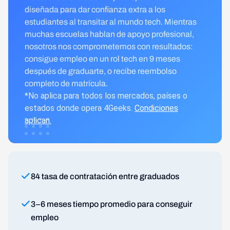
diseñada para dar confianza extra a los
estudiantes al transitar al mundo tech. Mientras
muchas escuelas hablan de apoyo profesional,
nosotros nos comprometemos con resultados:
consigue empleo en un rol tech en 9 meses
después de graduarte, o recibe reembolso
completo de matrícula.
*No aplica para todos los mercados, países o
estados donde opera 4Geeks.
Condiciones
aplican.
84 tasa de contratación entre graduados
3–6 meses tiempo promedio para conseguir
empleo