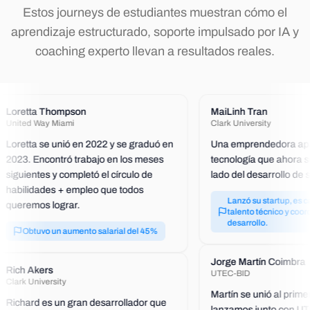
Estos journeys de estudiantes muestran cómo el
aprendizaje estructurado, soporte impulsado por IA y
coaching experto llevan a resultados reales.
Loretta Thompson
MaiLinh Tran
United Way Miami
Clark University
Loretta se unió en 2022 y se graduó en
Una emprendedora apa
2023. Encontró trabajo en los meses
tecnología que ahora s
siguientes y completó el círculo de
lado del desarrollo de 
habilidades + empleo que todos
Lanzó su startup, es c
queremos lograr.
talento técnico y coor
desarrollo.
Obtuvo un aumento salarial del 45%
Jorge Martín Coimbra
Rich Akers
UTEC-BID
Clark University
Martín se unió al prim
Richard es un gran desarrollador que
lanzamos junto con UTE