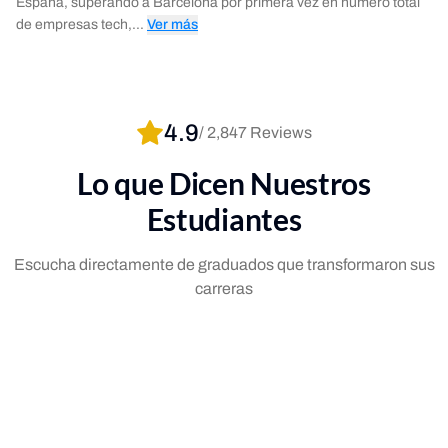
España, superando a Barcelona por primera vez en número total
de empresas tech,...
Ver más
4.9
/
2,847
Reviews
Lo que Dicen Nuestros
Estudiantes
Escucha directamente de graduados que transformaron sus
carreras
Maria Rodriguez
James
MR
JC
Ingeniera de Software
at Google