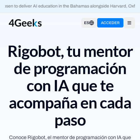
osen to deliver AI education in the Bahamas alongside Harvard, Oxford
ES
ACCEDER
Open
Rigobot, tu mentor
de programación
con IA que te
acompaña en cada
paso
Conoce Rigobot, el mentor de programación con IA que