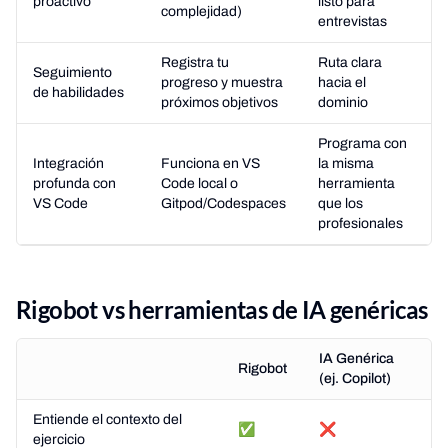
proactivo
listo para
complejidad)
entrevistas
Registra tu
Ruta clara
Seguimiento
progreso y muestra
hacia el
de habilidades
próximos objetivos
dominio
Programa con
Integración
Funciona en VS
la misma
profunda con
Code local o
herramienta
VS Code
Gitpod/Codespaces
que los
profesionales
Rigobot vs herramientas de IA genéricas
IA Genérica
Rigobot
(ej. Copilot)
Entiende el contexto del
✅
❌
ejercicio