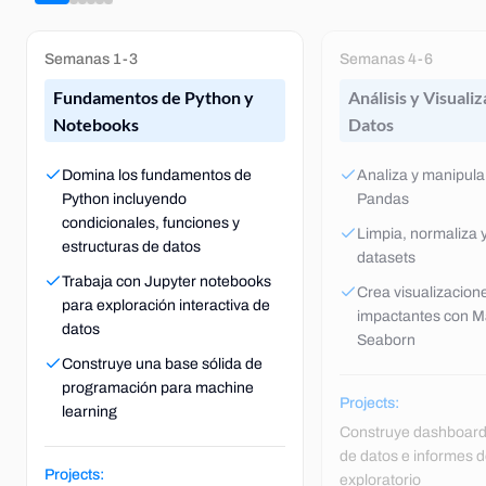
Semanas 1-3
Semanas 4-6
Fundamentos de Python y
Análisis y Visuali
Notebooks
Datos
Domina los fundamentos de
Analiza y manipula
Python incluyendo
Pandas
condicionales, funciones y
Limpia, normaliza 
estructuras de datos
datasets
Trabaja con Jupyter notebooks
Crea visualizacion
para exploración interactiva de
impactantes con Ma
datos
Seaborn
Construye una base sólida de
programación para machine
Projects:
learning
Construye dashboards
de datos e informes d
Projects:
exploratorio