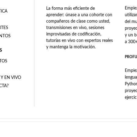
Empiez
La forma más eficiente de
TICA
aprender: únase a una cohorte con
utiliz
compañeros de clase como usted,
del mu
NTES
transmisiones en vivo, sesiones
proyec
improvisadas de codificación,
y un 
ENTOS
tutorías en vivo con expertos reales
a 300+
y mantenga la motivación.
S
PROFU
TOS
Empiez
lengua
 Y EN VIVO
Python
CTA?
proye
ejerci