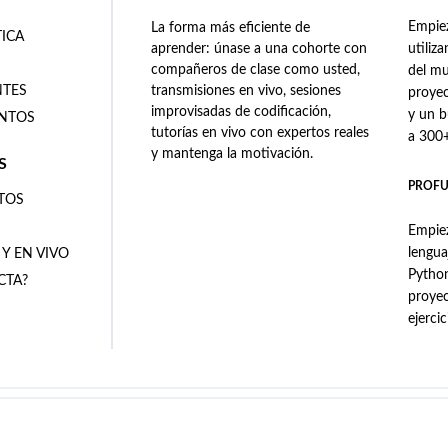
Empiez
La forma más eficiente de
TICA
aprender: únase a una cohorte con
utiliz
compañeros de clase como usted,
del mu
NTES
transmisiones en vivo, sesiones
proyec
improvisadas de codificación,
y un 
ENTOS
tutorías en vivo con expertos reales
a 300+
y mantenga la motivación.
S
PROFU
TOS
Empiez
lengua
 Y EN VIVO
Python
CTA?
proye
ejerci