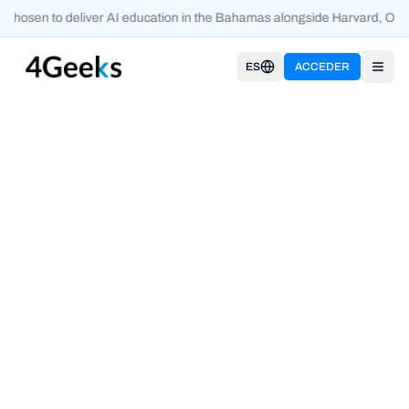
 chosen to deliver AI education in the Bahamas alongside Harvard, Oxf
ES
ACCEDER
Open