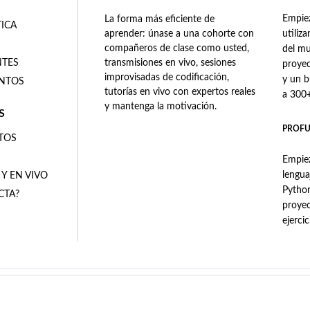
Empiez
La forma más eficiente de
TICA
aprender: únase a una cohorte con
utiliz
compañeros de clase como usted,
del mu
NTES
transmisiones en vivo, sesiones
proyec
improvisadas de codificación,
y un 
ENTOS
tutorías en vivo con expertos reales
a 300+
y mantenga la motivación.
S
PROFU
TOS
Empiez
lengua
 Y EN VIVO
Python
CTA?
proye
ejerci