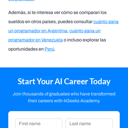
Además, si te interesa ver cómo se comparan los
sueldos en otros países, puedes consultar
cuánto gana
un programador en Argentina
,
cuánto gana un
programador en Venezuela
o incluso explorar las
oportunidades en
Perú
.
Start Your AI Career Today
Join thousands of graduates who have transformed
their careers with 4Geeks Academy.